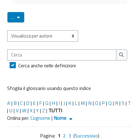
Esporta voci
...
Sfoglia il glossario usando questo indice
Cerca
Cerca
Cerca anche nelle definizioni
Sfoglia il glossario usando questo indice
A
|
B
|
C
|
D
|
E
|
F
|
G
|
H
|
I
|
J
|
K
|
L
|
M
|
N
|
O
|
P
|
Q
|
R
|
S
|
T
|
U
|
V
|
W
|
X
|
Y
|
Z
|
TUTTI
Ordinato per Nome crescente
Ordina per:
Cognome
|
Nome
Pagina:
1
2
3
(
Successivo
)