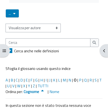
Esporta voci
...
Sfoglia il glossario usando questo indice
Cerca
Cerca
Apri indice del corso
Apr
Cerca anche nelle definizioni
Sfoglia il glossario usando questo indice
A
|
B
|
C
|
D
|
E
|
F
|
G
|
H
|
I
|
J
|
K
|
L
|
M
|
N
|
O
|
P
|
Q
|
R
|
S
|
T
|
U
|
V
|
W
|
X
|
Y
|
Z
|
TUTTI
Ordinato per Cognome decrescente
Ordina per:
Cognome
|
Nome
In questa sezione non è stato trovata nessuna voce