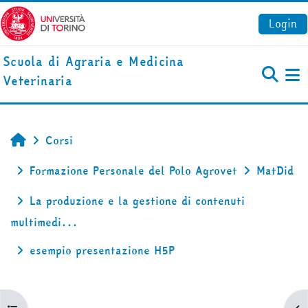
Vai al contenuto principale
Login
Scuola di Agraria e Medicina
Veterinaria
Pa
Corsi
Home
Formazione Personale del Polo Agrovet
MatDid
La produzione e la gestione di contenuti
multimedi...
esempio presentazione H5P