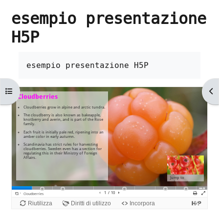
esempio presentazione
H5P
Aggregazione dei criteri
esempio presentazione H5P
Apri indice del corso
Ap