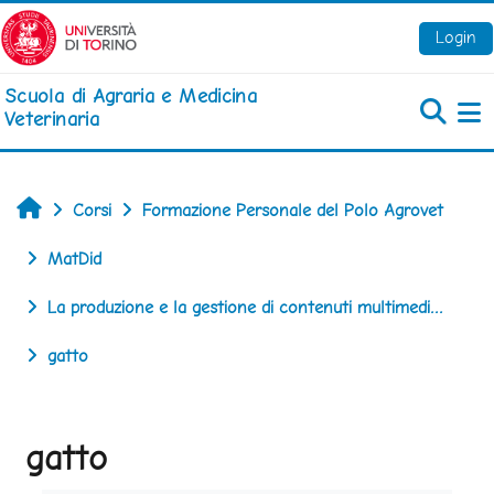
Vai al contenuto principale
Login
Scuola di Agraria e Medicina
Veterinaria
Pa
Home
Corsi
Formazione Personale del Polo Agrovet
MatDid
La produzione e la gestione di contenuti multimedi...
gatto
gatto