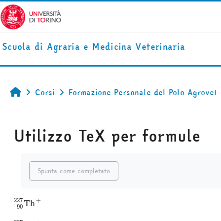
Vai al contenuto principale
Scuola di Agraria e Medicina Veterinaria
Corsi
Formazione Personale del Polo Agrovet
Home
Utilizzo TeX per formule
Aggregazione dei criteri
Spunta come completato
227
+
Th
+
90
227
Th
90