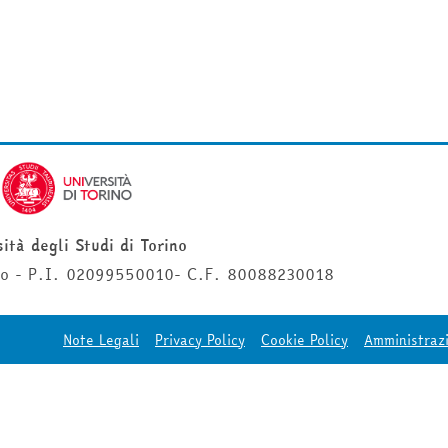
ità degli Studi di Torino
ino - P.I. 02099550010- C.F. 80088230018
Note Legali
Privacy Policy
Cookie Policy
Amministraz