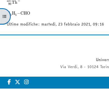
227
+
Th
+
90
227
Th
90
C
6
H
5
−
CHO
C
H
−
CHO
6
5
Apri indice del corso
Ultime modifiche: martedì, 23 febbraio 2021, 09:16
Univers
Via Verdi, 8 - 10124 Tor