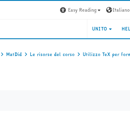
Easy Reading
Italiano ‎
UNITO
HE
MatDid
Le risorse del corso
Utilizzo TeX per for