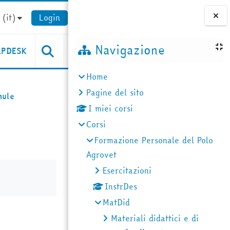
(it)‎
Login
Blocchi
Navigazione
LPDESK
Home
Pagine del sito
mule
I miei corsi
Corsi
Formazione Personale del Polo
Agrovet
Esercitazioni
InstrDes
MatDid
Materiali didattici e di