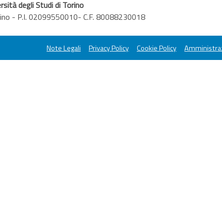
rsità degli Studi di Torino
orino - P.I. 02099550010- C.F. 80088230018
Note Legali
Privacy Policy
Cookie Policy
Amministraz