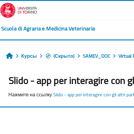
Перейти к основному содержанию
Scuola di Agraria e Medicina Veterinaria
Курсы
(Скрыто)
SAMEV_DOC
Virtual
Главная
Slido - app per interagire con gl
Требуемые условия завершения
Нажмите на ссылку
Slido - app per interagire con gli altri p