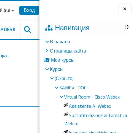
‎(ru)‎
Вход
Блоки
Навигация
LPDESK
В начало
Страницы сайта
ipa...
Мои курсы
Курсы
(Скрыто)
SAMEV_DOC
Virtual Room - Cisco Webex
Assistente AI Webex
Sottotitolazione automatica
Webex
Istruzioni sintetiche per