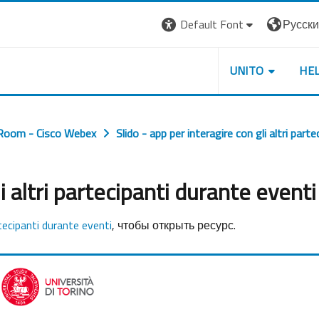
Default Font
Русский 
UNITO
HE
 Room - Cisco Webex
Slido - app per interagire con gli altri partec
i altri partecipanti durante eventi
artecipanti durante eventi
, чтобы открыть ресурс.