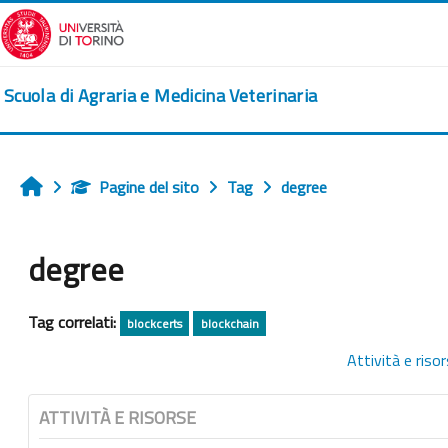
Vai al contenuto principale
Scuola di Agraria e Medicina Veterinaria
Pagine del sito
Tag
degree
Home
degree
Tag correlati:
blockcerts
blockchain
Attività e riso
ATTIVITÀ E RISORSE