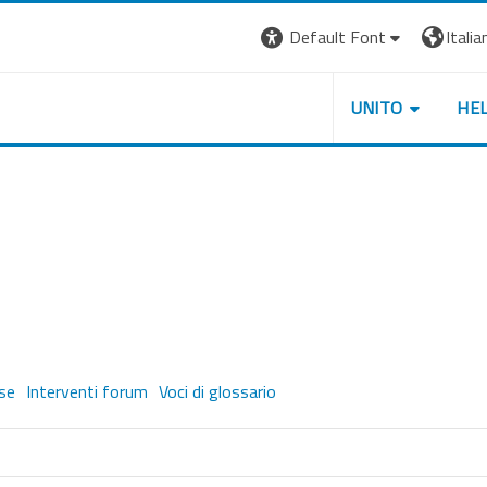
Default Font
Italian
UNITO
HE
rse
Interventi forum
Voci di glossario