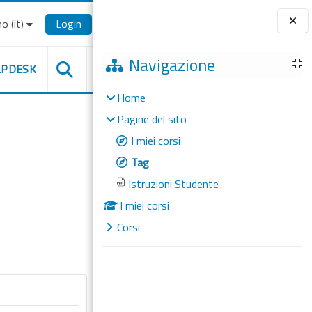
o ‎(it)‎
Login
Blocchi
Navigazione
LPDESK
Home
Pagine del sito
I miei corsi
Tag
Istruzioni Studente
I miei corsi
Corsi