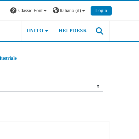
Classic Font
Italiano ‎(it)‎
Login
UNITO
HELPDESK
ustriale