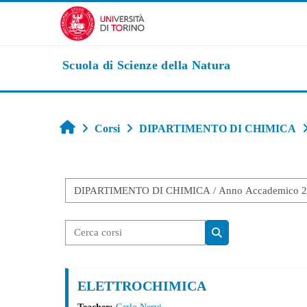
Vai al contenuto principale
Scuola di Scienze della Natura
Home
Corsi
DIPARTIMENTO DI CHIMICA
Categorie di corso
Cerca corsi
Cerca corsi
ELETTROCHIMICA
Teacher:
Carlo Nervi