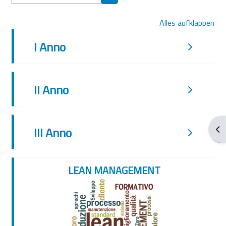
Kurse suchen
Alles aufklappen
I Anno
II Anno
Blo
III Anno
LEAN MANAGEMENT