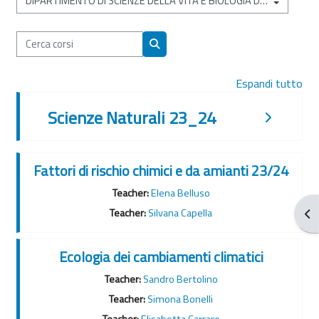
Categorie di corso
Cerca corsi
Cerca corsi
Espandi tutto
Scienze Naturali 23_24
Fattori di rischio chimici e da amianti 23/24
Teacher:
Elena Belluso
Apr
Teacher:
Silvana Capella
Ecologia dei cambiamenti climatici
Teacher:
Sandro Bertolino
Teacher:
Simona Bonelli
Teacher:
Elisabetta Carraro