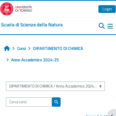
Vai al contenuto principale
Login
Scuola di Scienze della Natura
Pa
Corsi
DIPARTIMENTO DI CHIMICA
Home
Anno Accademico 2024-25
Categorie di corso
Cerca corsi
Cerca corsi
Apr