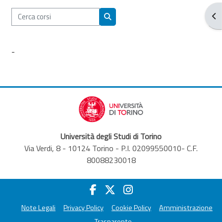
Cerca corsi
Apr
Cerca corsi
-
Università degli Studi di Torino
Via Verdi, 8 - 10124 Torino - P.I. 02099550010- C.F.
80088230018
Note Legali
Privacy Policy
Cookie Policy
Amministrazione
Trasparente