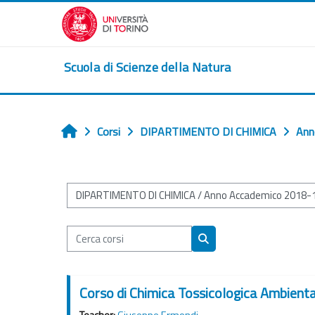
Vai al contenuto principale
Scuola di Scienze della Natura
Corsi
DIPARTIMENTO DI CHIMICA
Ann
Home
Categorie di corso
Cerca corsi
Cerca corsi
Corso di Chimica Tossicologica Ambient
Teacher:
Giuseppe Ermondi