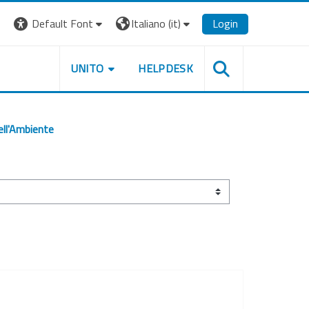
Default Font
Italiano ‎(it)‎
Login
UNITO
HELPDESK
ell'Ambiente