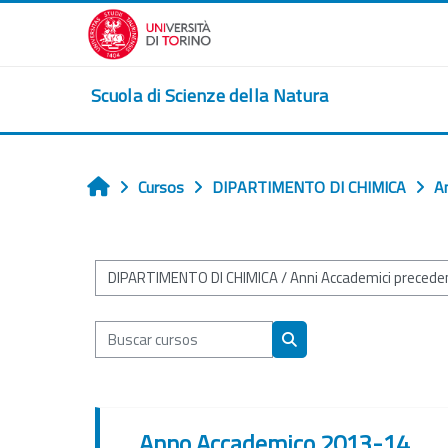
Salta al contenido principal
Scuola di Scienze della Natura
Cursos
DIPARTIMENTO DI CHIMICA
An
Inicio
Categorías
Buscar cursos
Buscar cursos
Anno Accademico 2013-14