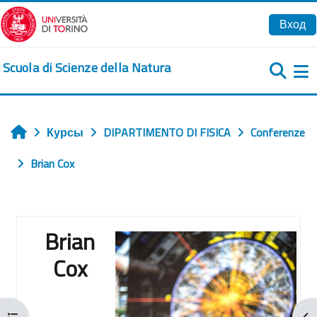
Перейти к основному содержанию
Вход
Scuola di Scienze della Natura
Б
Курсы
DIPARTIMENTO DI FISICA
Conferenze
Главная
Brian Cox
Section outline
Brian
Cox
Открыть оглавление курса
От