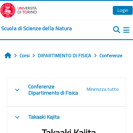
Vai al contenuto principale
Login
Scuola di Scienze della Natura
Pa
Corsi
DIPARTIMENTO DI FISICA
Conferenze
Home
Schema della sezione
Conferenze
Minimizza tutto
Minimizza
Dipartimento di Fisica
Takaaki Kajita
Minimizza
Takaaki Kajita