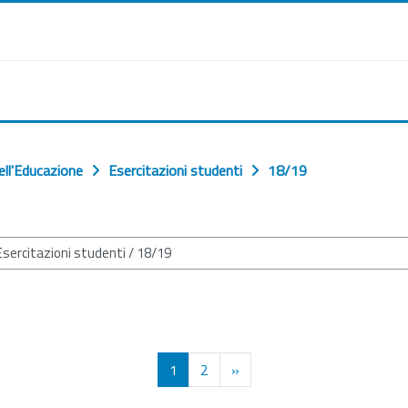
ell'Educazione
Esercitazioni studenti
18/19
Pagina 1
Pagina 2
Pagina successiva
1
2
»