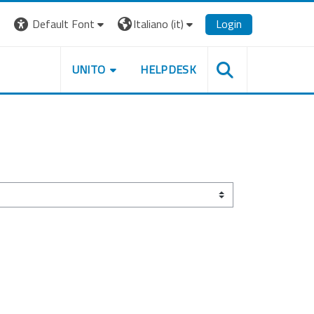
Default Font
Italiano ‎(it)‎
Login
UNITO
HELPDESK