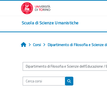
Vai al contenuto principale
Scuola di Scienze Umanistiche
Corsi
Dipartimento di Filosofia e Scienze d
Home
Categorie di corso
Cerca corsi
Cerca corsi