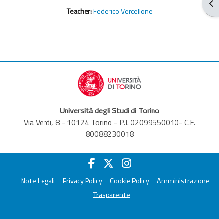
Apr
Teacher:
Federico Vercellone
Università degli Studi di Torino
Via Verdi, 8 - 10124 Torino - P.I. 02099550010- C.F.
80088230018
Note Legali
Privacy Policy
Cookie Policy
Amministrazione
Trasparente