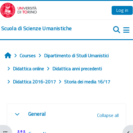
Skip to main content
Log in
Scuola di Scienze Umanistiche
Si
Courses
Dipartimento di Studi Umanistici
Home
Didattica online
Didattica anni precedenti
Didattica 2016-2017
Storia dei media 16/17
Section outline
General
Collapse all
Collapse
Open course index
Ope