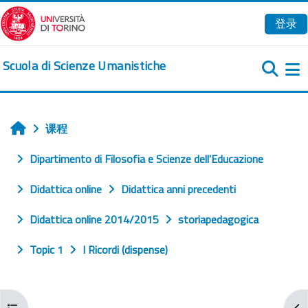
跳到主要内容
登录
Scuola di Scienze Umanistiche
课程
首页
Dipartimento di Filosofia e Scienze dell'Educazione
Didattica online
Didattica anni precedenti
Didattica online 2014/2015
storiapedagogica
Topic 1
I Ricordi (dispense)
打开课程索引
打