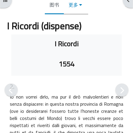
图书
更多
I Ricordi (dispense)
完成条件
I Ricordi
1554
2.
Io non vorrei dirlo, ma pur il dirò malvolentieri e non
senza dispiacere: in questa nostra provincia di Romagna
(ove io desiderarei fossero tutte l’honeste creanze et
belli costumi del Mondo) trovo li vecchi essere poco
rispettati et riveriti dalli giovani, et massimamente da
putti et da fanciulli, il che dimostra una poca laudata