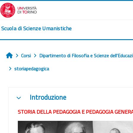
Vai al contenuto principale
Scuola di Scienze Umanistiche
Corsi
Dipartimento di Filosofia e Scienze dell'Educaz
Home
storiapedagogica
Schema della sezione
Introduzione
Minimizza
STORIA DELLA PEDAGOGIA E PEDAGOGIA GENER