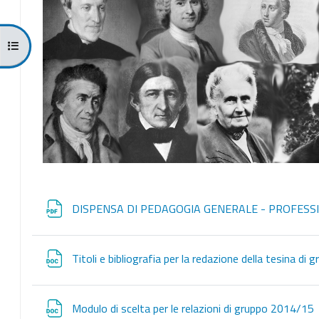
Apri indice del corso
DISPENSA DI PEDAGOGIA GENERALE - PROFESSI
Titoli e bibliografia per la redazione della tesina 
Modulo di scelta per le relazioni di gruppo 2014/15