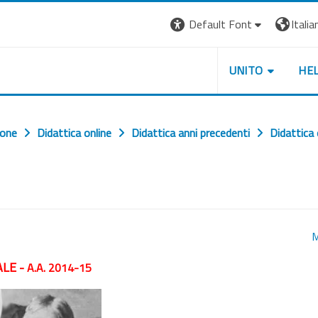
Default Font
Italian
UNITO
HE
ione
Didattica online
Didattica anni precedenti
Didattica
M
ALE
-
A.A. 2014-15