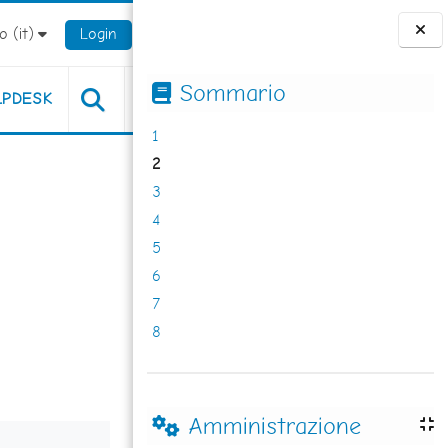
 ‎(it)‎
Login
Blocchi
Sommario
LPDESK
1
2
3
4
5
6
7
8
Amministrazione