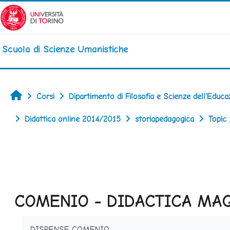
Vai al contenuto principale
Scuola di Scienze Umanistiche
Home
Corsi
Dipartimento di Filosofia e Scienze dell'Educa
Didattica online 2014/2015
storiapedagogica
Topic 
COMENIO - DIDACTICA MA
Aggregazione dei criteri
DISPENSE COMENIO