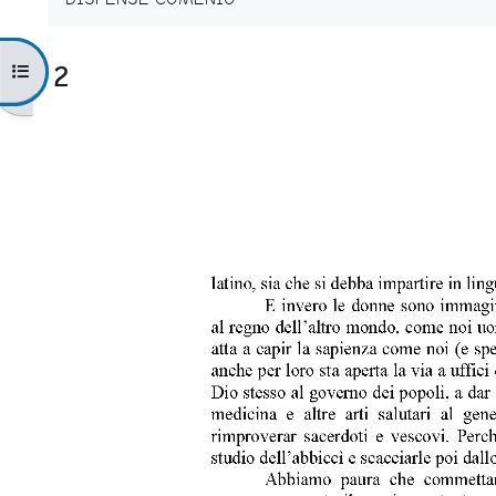
2
Apri indice del corso