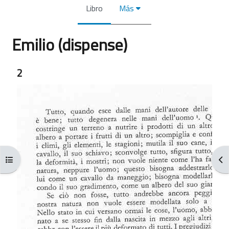
Libro
Más
Emilio (dispense)
Requisitos de finalización
2
Abrir índice del curso
Abr