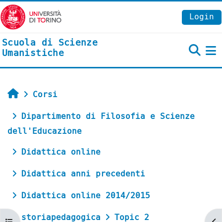
Vai al contenuto principale
Login
Scuola di Scienze
Umanistiche
P
Home
Corsi
Dipartimento di Filosofia e Scienze
dell'Educazione
Didattica online
Didattica anni precedenti
Didattica online 2014/2015
storiapedagogica
Topic 2
Apri indice del corso
Ap