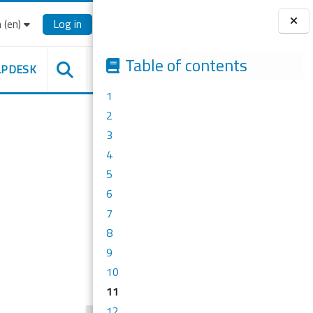
‎(en)‎
Log in
Blocks
Table of contents
LPDESK
1
2
3
4
5
6
7
8
9
10
11
12