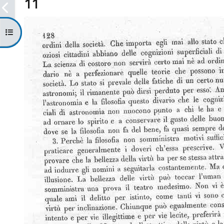
11
Open course index