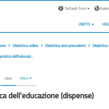
Default Font
Italian
UNITO
HE
ione
Didattica online
Didattica anni precedenti
Didattica
pratica dell'educazi...
Libro
Altro
tica dell'educazione (dispense)