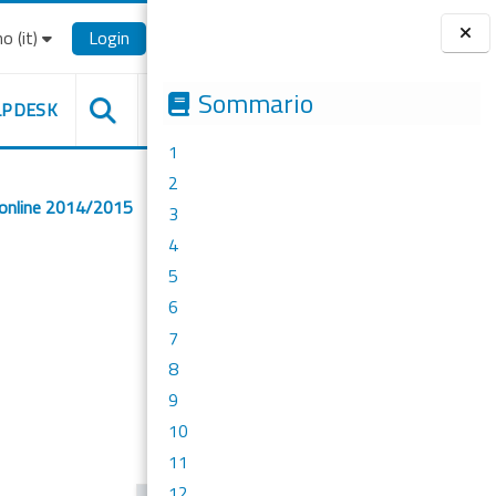
o ‎(it)‎
Login
Blocchi
Sommario
LPDESK
1
2
 online 2014/2015
3
4
5
6
7
8
9
10
11
12