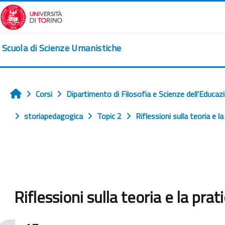
Vai al contenuto principale
Scuola di Scienze Umanistiche
Corsi
Dipartimento di Filosofia e Scienze dell'Educaz
Home
storiapedagogica
Topic 2
Riflessioni sulla teoria e la 
Riflessioni sulla teoria e la pra
Aggregazione dei criteri