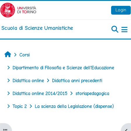
Vai al contenuto principale
Login
Scuola di Scienze Umanistiche
Pa
Home
Corsi
Dipartimento di Filosofia e Scienze dell'Educazione
Didattica online
Didattica anni precedenti
Didattica online 2014/2015
storiapedagogica
Topic 2
La scienza della Legislazione (dispense)
Apri indice del corso
Apr