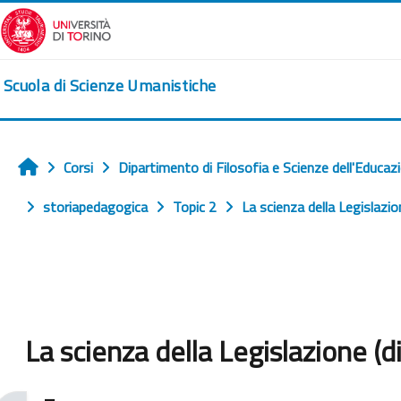
Vai al contenuto principale
Scuola di Scienze Umanistiche
Corsi
Dipartimento di Filosofia e Scienze dell'Educaz
Home
storiapedagogica
Topic 2
La scienza della Legislazio
La scienza della Legislazione (d
Aggregazione dei criteri