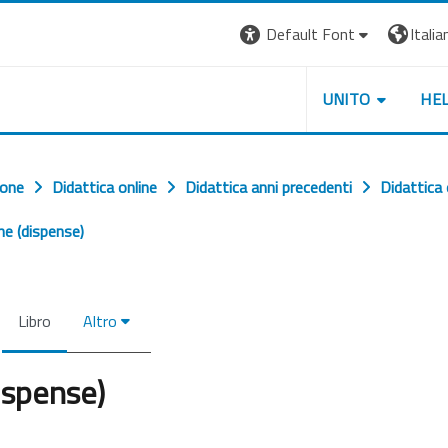
Default Font
Italian
UNITO
HE
ione
Didattica online
Didattica anni precedenti
Didattica
ne (dispense)
Libro
Altro
ispense)