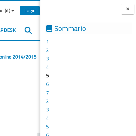
o ‎(it)‎
Login
Blocchi
Sommario
LPDESK
1
2
 online 2014/2015
3
4
5
6
7
2
3
4
5
6