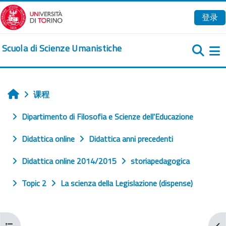
跳到主要内容
登录
Scuola di Scienze Umanistiche
课程
首页
Dipartimento di Filosofia e Scienze dell'Educazione
Didattica online
Didattica anni precedenti
Didattica online 2014/2015
storiapedagogica
Topic 2
La scienza della Legislazione (dispense)
打开课程索引
打