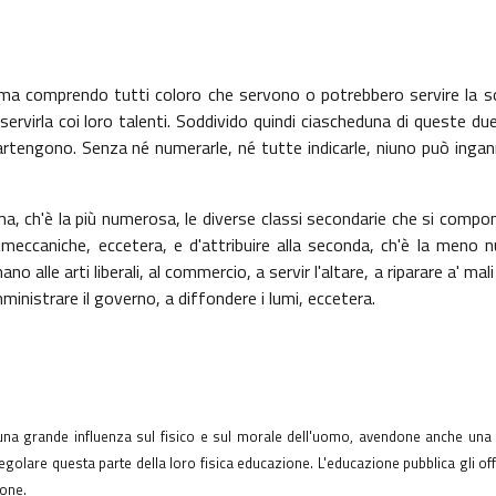
 prima comprendo tutti coloro che servono o potrebbero servire la so
rvirla coi loro talenti. Soddivido quindi ciascheduna di queste due 
artengono. Senza né numerarle, né tutte indicarle, niuno può ingan
rima, ch'è la più numerosa, le diverse classi secondarie che si comp
te meccaniche, eccetera, e d'attribuire alla seconda, ch'è la meno 
alle arti liberali, al commercio, a servir l'altare, a riparare a' mali 
amministrare il governo, a diffondere i lumi, eccetera.
o una grande influenza sul fisico e sul morale dell'uomo, avendone anche una
i regolare questa parte della loro fisica educazione. L'educazione pubblica gli o
ione.