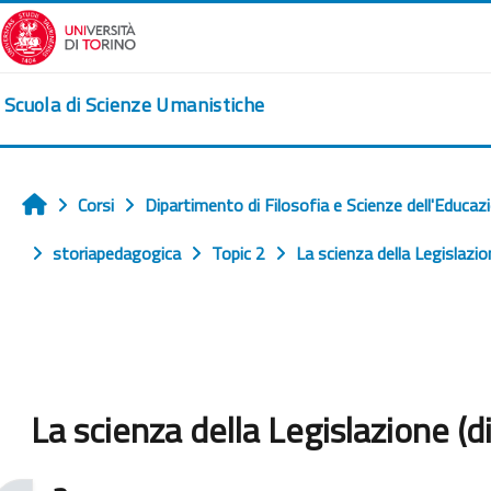
Vai al contenuto principale
Scuola di Scienze Umanistiche
Corsi
Dipartimento di Filosofia e Scienze dell'Educaz
Home
storiapedagogica
Topic 2
La scienza della Legislazio
La scienza della Legislazione (d
Aggregazione dei criteri