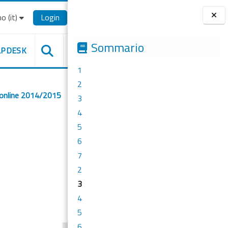
o ‎(it)‎
Login
Blocchi
Sommario
LPDESK
1
2
 online 2014/2015
3
4
5
6
7
2
3
4
5
6