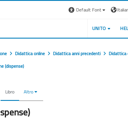
Default Font
Italian
UNITO
HE
ione
Didattica online
Didattica anni precedenti
Didattica
ne (dispense)
Libro
Altro
ispense)