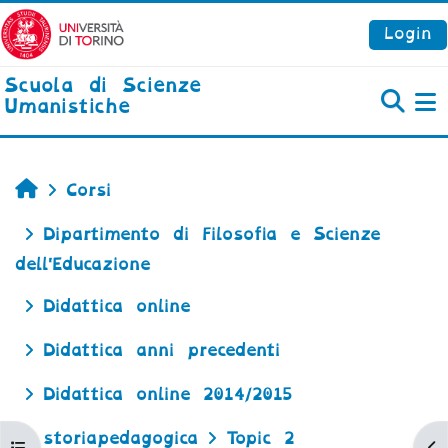
Vai al contenuto principale
Login
Scuola di Scienze
Umanistiche
P
Home
Corsi
Dipartimento di Filosofia e Scienze
dell'Educazione
Didattica online
Didattica anni precedenti
Didattica online 2014/2015
storiapedagogica
Topic 2
Apri indice del corso
Ap