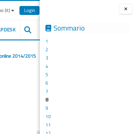
o ‎(it)‎
Login
Blocchi
Sommario
LPDESK
1
2
 online 2014/2015
3
4
5
6
7
8
9
10
11
12