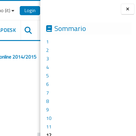
o ‎(it)‎
Login
Blocchi
Sommario
LPDESK
1
2
 online 2014/2015
3
4
5
6
7
8
9
10
11
12