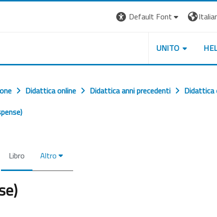
Default Font
Italian
UNITO
HE
ione
Didattica online
Didattica anni precedenti
Didattica
spense)
Libro
Altro
se)