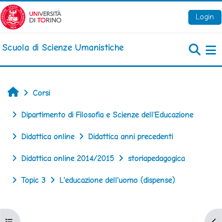
Vai al contenuto principale
Login
Scuola di Scienze Umanistiche
Pa
Home
Corsi
Dipartimento di Filosofia e Scienze dell'Educazione
Didattica online
Didattica anni precedenti
Didattica online 2014/2015
storiapedagogica
Topic 3
L'educazione dell'uomo (dispense)
Apri indice del corso
Apr