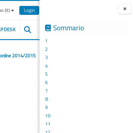
o ‎(it)‎
Login
Blocchi
Sommario
LPDESK
1
2
 online 2014/2015
3
4
5
6
7
8
9
10
11
12