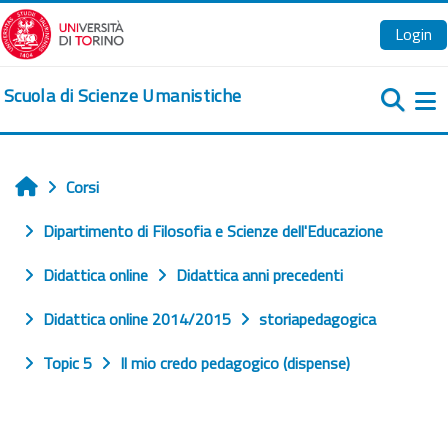
Vai al contenuto principale
Login
Scuola di Scienze Umanistiche
Pa
Corsi
Home
Dipartimento di Filosofia e Scienze dell'Educazione
Didattica online
Didattica anni precedenti
Didattica online 2014/2015
storiapedagogica
Topic 5
Il mio credo pedagogico (dispense)