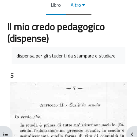
Libro
Altro
Il mio credo pedagogico
(dispense)
Aggregazione dei criteri
dispensa per gli studenti da stampare e studiare
5
Apri indice del corso
Apr