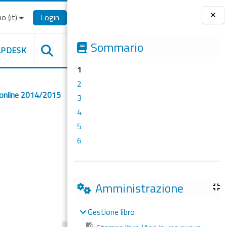
o ‎(it)‎
Login
Blocchi
Sommario
LPDESK
1
2
 online 2014/2015
3
4
5
6
Amministrazione
Gestione libro