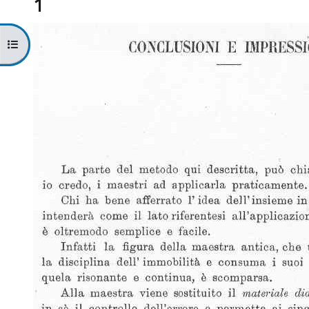
1
Apri indice del corso