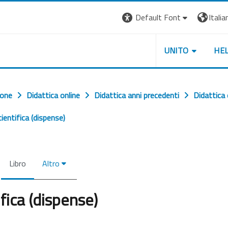
Default Font
Italian
UNITO
HE
ione
Didattica online
Didattica anni precedenti
Didattica
entifica (dispense)
Libro
Altro
fica (dispense)