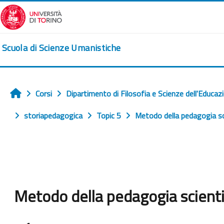
Vai al contenuto principale
Scuola di Scienze Umanistiche
Corsi
Dipartimento di Filosofia e Scienze dell'Educaz
Home
storiapedagogica
Topic 5
Metodo della pedagogia sci
Metodo della pedagogia scienti
Aggregazione dei criteri