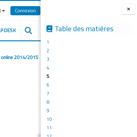
‎
Connexion
Blocs
Table des matières
LPDESK
1
2
a online 2014/2015
3
4
5
6
7
8
9
10
11
12