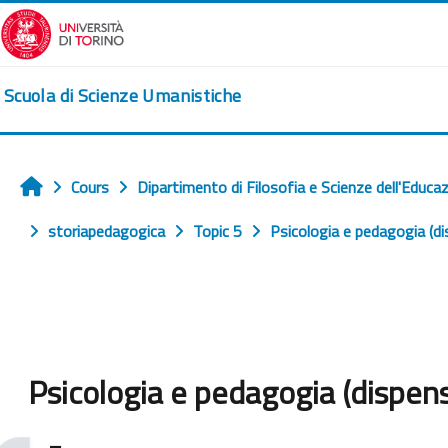
Passer au contenu principal
Scuola di Scienze Umanistiche
Cours
Dipartimento di Filosofia e Scienze dell'Educa
Accueil
storiapedagogica
Topic 5
Psicologia e pedagogia (d
Psicologia e pedagogia (dispen
Conditions d’achèvement