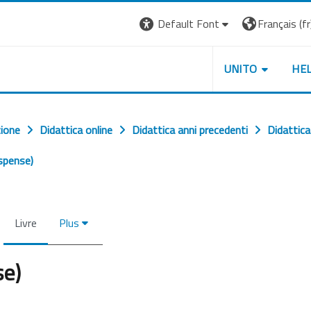
Default Font
Français ‎(fr)
UNITO
HE
zione
Didattica online
Didattica anni precedenti
Didattic
ispense)
Livre
Plus
se)