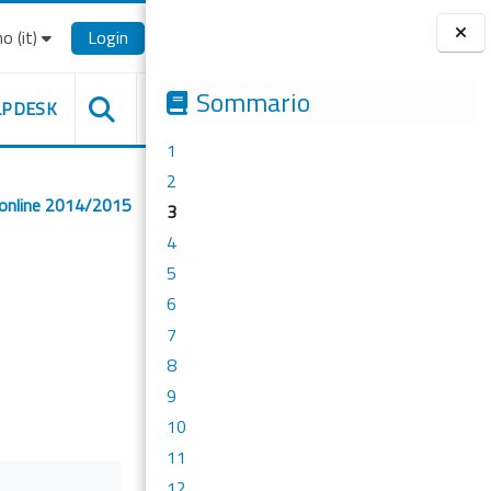
o ‎(it)‎
Login
Blocchi
Sommario
LPDESK
1
2
 online 2014/2015
3
4
5
6
7
8
9
10
11
12