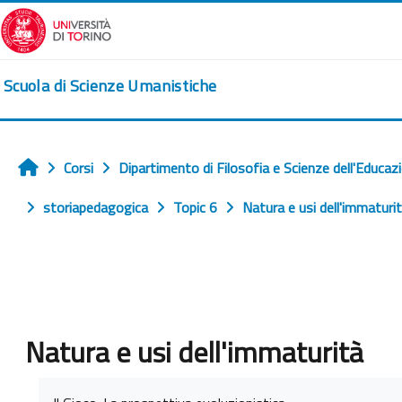
Vai al contenuto principale
Scuola di Scienze Umanistiche
Corsi
Dipartimento di Filosofia e Scienze dell'Educaz
Home
storiapedagogica
Topic 6
Natura e usi dell'immaturi
Natura e usi dell'immaturità
Aggregazione dei criteri