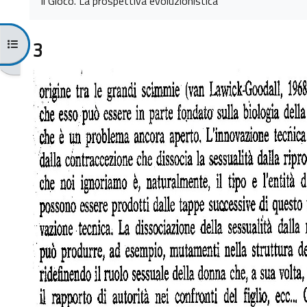
Il Gioco. La prospettiva evoluzionistica
Apri indice del corso
3