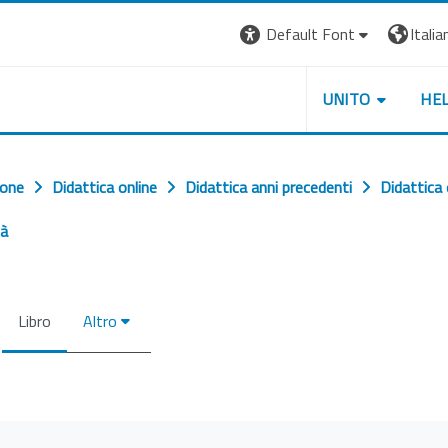
Default Font
Italian
UNITO
HE
ione
Didattica online
Didattica anni precedenti
Didattica
tà
Libro
Altro