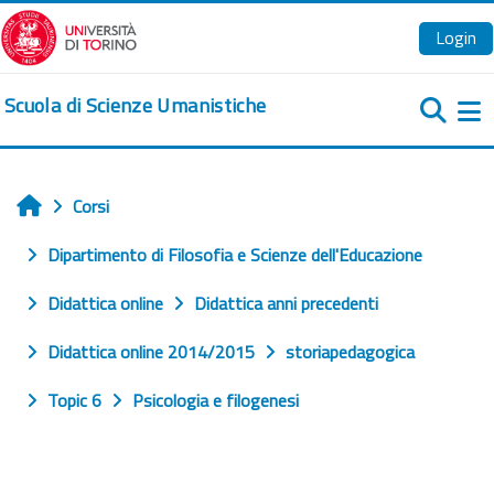
Vai al contenuto principale
Login
Scuola di Scienze Umanistiche
Pa
Corsi
Home
Dipartimento di Filosofia e Scienze dell'Educazione
Didattica online
Didattica anni precedenti
Didattica online 2014/2015
storiapedagogica
Topic 6
Psicologia e filogenesi