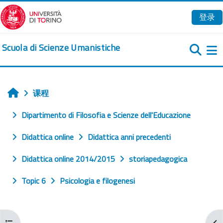
跳到主要内容
登录
Scuola di Scienze Umanistiche
课程
首页
Dipartimento di Filosofia e Scienze dell'Educazione
Didattica online
Didattica anni precedenti
Didattica online 2014/2015
storiapedagogica
Topic 6
Psicologia e filogenesi
打开课程索引
打