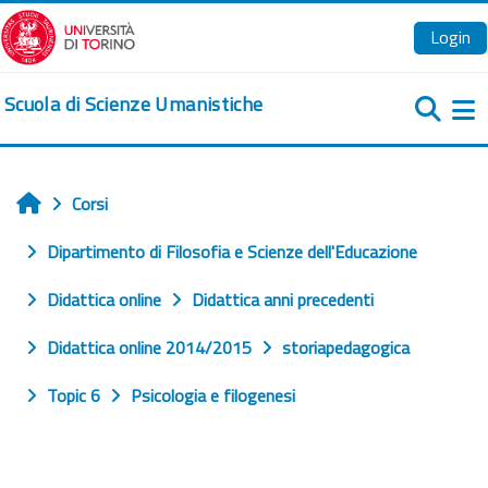
Vai al contenuto principale
Login
Scuola di Scienze Umanistiche
Pa
Corsi
Home
Dipartimento di Filosofia e Scienze dell'Educazione
Didattica online
Didattica anni precedenti
Didattica online 2014/2015
storiapedagogica
Topic 6
Psicologia e filogenesi