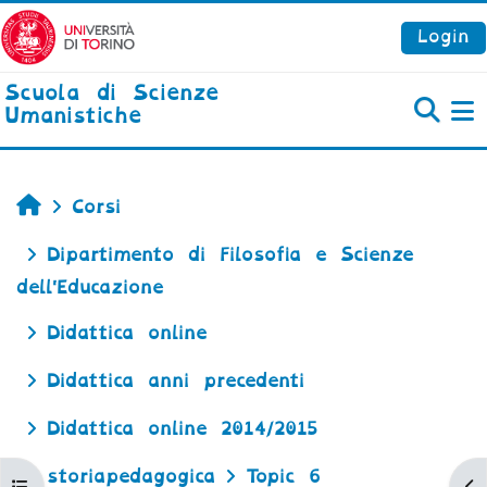
Vai al contenuto principale
Login
Scuola di Scienze
Umanistiche
P
Home
Corsi
Dipartimento di Filosofia e Scienze
dell'Educazione
Didattica online
Didattica anni precedenti
Didattica online 2014/2015
storiapedagogica
Topic 6
Apri indice del corso
Ap