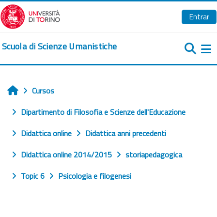
Salta al contenido principal
Entrar
Scuola di Scienze Umanistiche
Pa
Cursos
Inicio
Dipartimento di Filosofia e Scienze dell'Educazione
Didattica online
Didattica anni precedenti
Didattica online 2014/2015
storiapedagogica
Topic 6
Psicologia e filogenesi