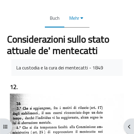
Buch
Mehr
Considerazioni sullo stato
attuale de' mentecatti
Abschlussbedingungen
La custodia e la cura dei mentecatti - 1849
12.
Kursindex öffnen
Blo