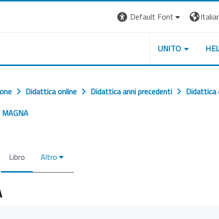
Default Font
Italian
UNITO
HE
ione
Didattica online
Didattica anni precedenti
Didattica
A MAGNA
Libro
Altro
A