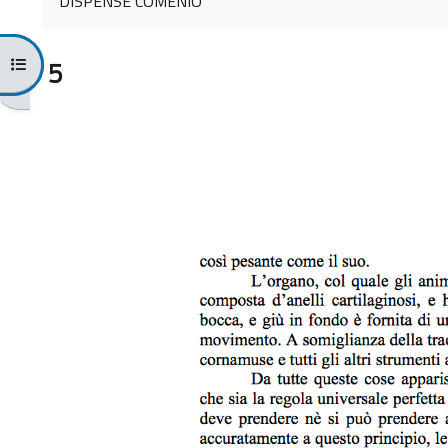
DISPENSE COMENIO
Apri indice del corso
5