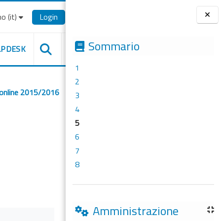
o ‎(it)‎
Login
Blocchi
Sommario
LPDESK
1
2
 online 2015/2016
3
4
5
6
7
8
Amministrazione