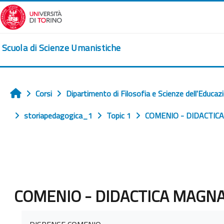
Vai al contenuto principale
Scuola di Scienze Umanistiche
Corsi
Dipartimento di Filosofia e Scienze dell'Educaz
Home
storiapedagogica_1
Topic 1
COMENIO - DIDACTIC
COMENIO - DIDACTICA MAGN
Aggregazione dei criteri