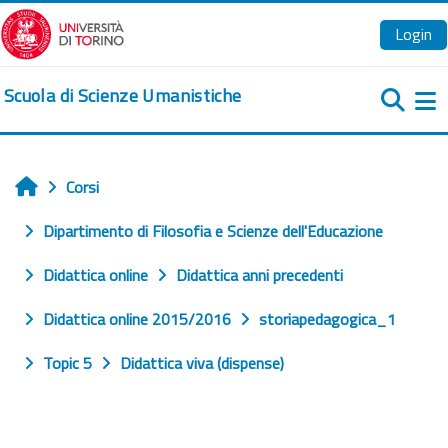
Vai al contenuto principale
Login
Scuola di Scienze Umanistiche
Pa
Corsi
Home
Dipartimento di Filosofia e Scienze dell'Educazione
Didattica online
Didattica anni precedenti
Didattica online 2015/2016
storiapedagogica_1
Topic 5
Didattica viva (dispense)