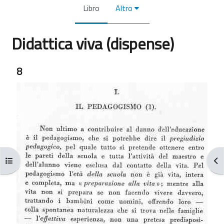
Libro
Altro
Didattica viva (dispense)
Aggregazione dei criteri
8
Apri indice del corso
Apr