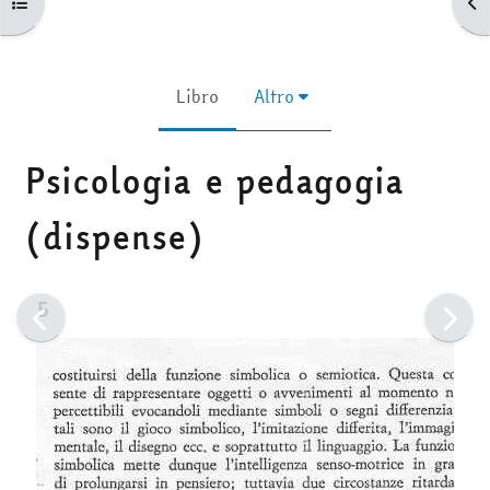
Apri indice del corso
Apr
Libro
Altro
Psicologia e pedagogia
(dispense)
Aggregazione dei criteri
5