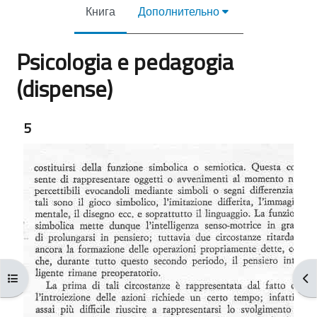
Книга
Дополнительно
Psicologia e pedagogia
(dispense)
Требуемые условия завершения
5
Открыть оглавление курса
От